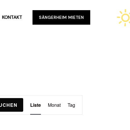
KONTAKT
SÄNGERHEIM MIETEN
Veranstaltung
SUCHEN
Liste
Monat
Tag
Ansichten-
Navigation