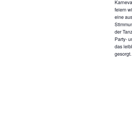
Karneval
feiern 
eine au
Stimmung
der Tan
Party- u
das leib
gesorgt.