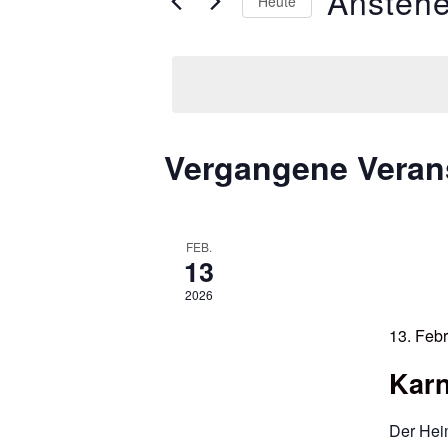
Ansteh
Heute
Navigation
nach
Datum
Veranstaltungen
wählen.
Schlüsselwort.
Vergangene Veran
FEB.
13
2026
13. Feb
Karn
Der Heim